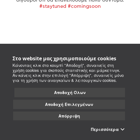
#staytuned #comingsoon
Στο website μας χρησιμοποιούμε cookies
Κάνοντας κλικ στο κουμπί "Αποδοχή", συναινείς στη
χρήση cookies για σκοπούς στατιστικής και μάρκετινγκ.
Αν κάνεις κλικ στην επιλογή "Απόρριψη", συναινείς μόνο
για τη χρήση των αναγκαίων & λειτουργικών cookies.
Αποδοχή Όλων
Αποδοχή Επιλεγμένων
Απόρριψη
Περισσότερα