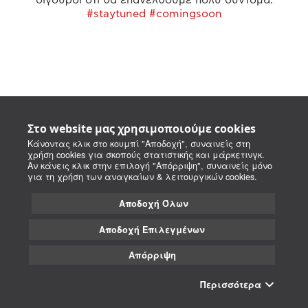
#staytuned #comingsoon
Στο website μας χρησιμοποιούμε cookies
Κάνοντας κλικ στο κουμπί "Αποδοχή", συναινείς στη
χρήση cookies για σκοπούς στατιστικής και μάρκετινγκ.
Αν κάνεις κλικ στην επιλογή "Απόρριψη", συναινείς μόνο
για τη χρήση των αναγκαίων & λειτουργικών cookies.
Αποδοχή Όλων
Αποδοχή Επιλεγμένων
Απόρριψη
Περισσότερα