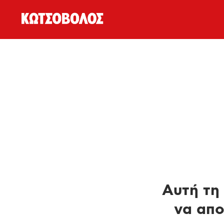
Αυτή τη 
να απο