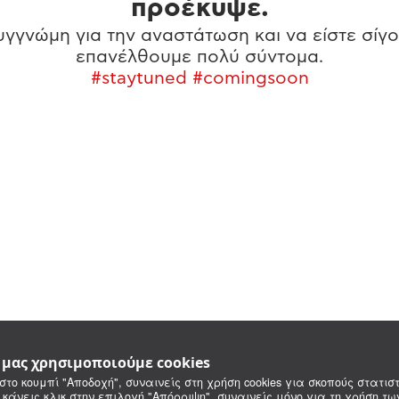
προέκυψε.
γγνώμη για την αναστάτωση και να είστε σίγο
επανέλθουμε πολύ σύντομα.
#staytuned #comingsoon
e μας χρησιμοποιούμε cookies
στο κουμπί "Αποδοχή", συναινείς στη χρήση cookies για σκοπούς στατιστ
 κάνεις κλικ στην επιλογή "Απόρριψη", συναινείς μόνο για τη χρήση τ