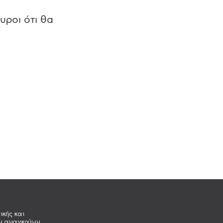
υροι ότι θα
ικής και
ων αναγκαίων