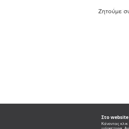
Ζητούμε συ
Στο websit
Κάνοντας κλικ 
μάρκετινγκ. Αν