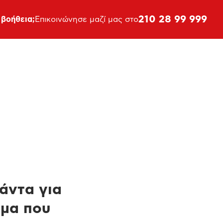
210 28 99 999
 βοήθεια;
Επικοινώνησε μαζί μας στο
πάντα για
ημα που