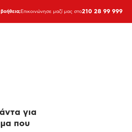
210 28 99 999
 βοήθεια;
Επικοινώνησε μαζί μας στο
πάντα για
ημα που