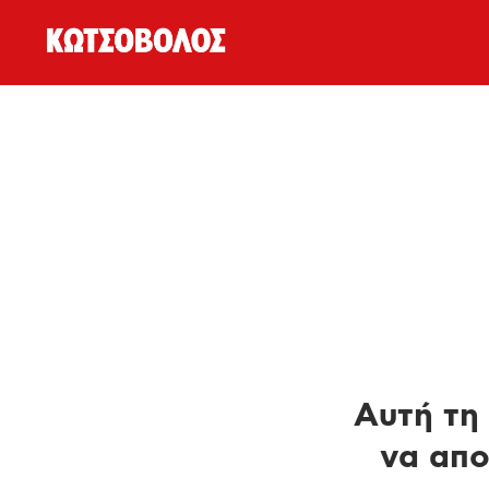
Αυτή τη 
να απο