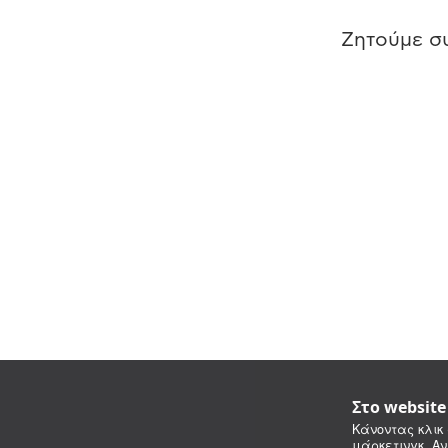
Ζητούμε συ
Στο websit
Κάνοντας κλικ 
μάρκετινγκ. Αν