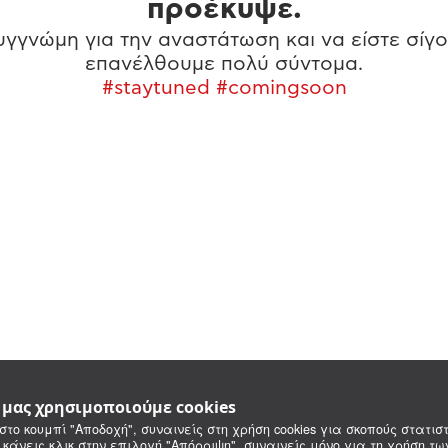
προέκυψε.
γγνώμη για την αναστάτωση και να είστε σίγο
επανέλθουμε πολύ σύντομα.
#staytuned #comingsoon
e μας χρησιμοποιούμε cookies
στο κουμπί "Αποδοχή", συναινείς στη χρήση cookies για σκοπούς στατιστ
 κάνεις κλικ στην επιλογή "Απόρριψη", συναινείς μόνο για τη χρήση τ