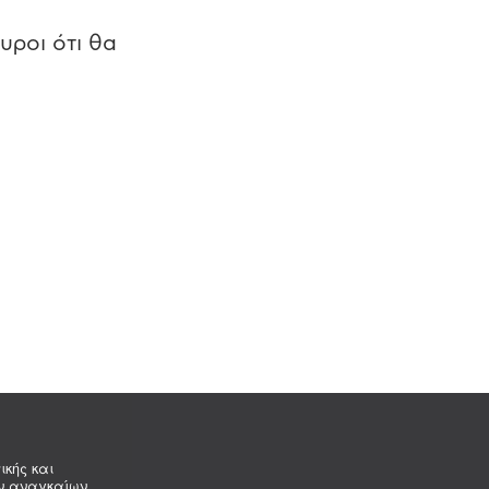
υροι ότι θα
ικής και
ων αναγκαίων