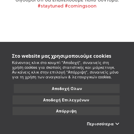
#staytuned #comingsoon
Στο website μας χρησιμοποιούμε cookies
Κάνοντας κλικ στο κουμπί "Αποδοχή", συναινείς στη
χρήση cookies για σκοπούς στατιστικής και μάρκετινγκ.
Αν κάνεις κλικ στην επιλογή "Απόρριψη", συναινείς μόνο
για τη χρήση των αναγκαίων & λειτουργικών cookies.
Αποδοχή Όλων
Αποδοχή Επιλεγμένων
Απόρριψη
Περισσότερα