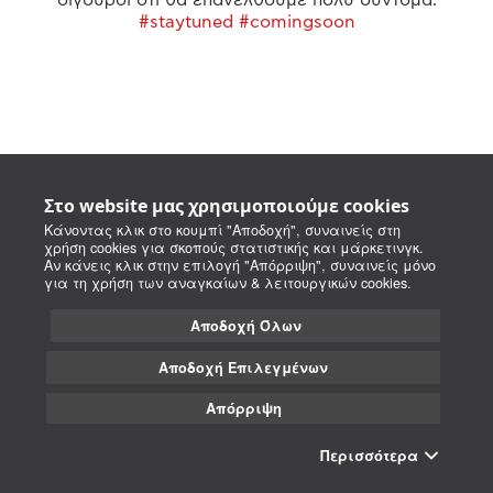
#staytuned #comingsoon
Στο website μας χρησιμοποιούμε cookies
Κάνοντας κλικ στο κουμπί "Αποδοχή", συναινείς στη
χρήση cookies για σκοπούς στατιστικής και μάρκετινγκ.
Αν κάνεις κλικ στην επιλογή "Απόρριψη", συναινείς μόνο
για τη χρήση των αναγκαίων & λειτουργικών cookies.
Αποδοχή Όλων
Αποδοχή Επιλεγμένων
Απόρριψη
Περισσότερα