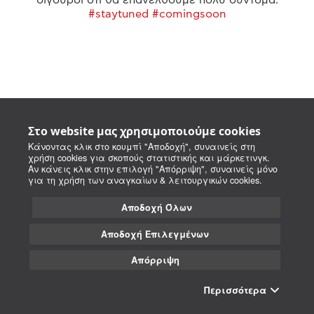
#staytuned #comingsoon
Στο website μας χρησιμοποιούμε cookies
Κάνοντας κλικ στο κουμπί "Αποδοχή", συναινείς στη
χρήση cookies για σκοπούς στατιστικής και μάρκετινγκ.
Αν κάνεις κλικ στην επιλογή "Απόρριψη", συναινείς μόνο
για τη χρήση των αναγκαίων & λειτουργικών cookies.
Αποδοχή Όλων
Αποδοχή Επιλεγμένων
Απόρριψη
Περισσότερα