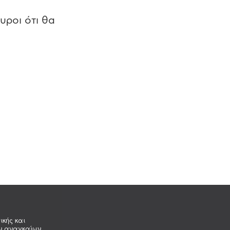
υροι ότι θα
ικής και
ων αναγκαίων