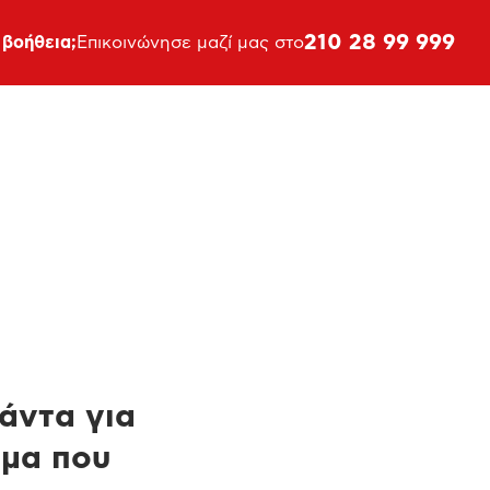
210 28 99 999
 βοήθεια;
Επικοινώνησε μαζί μας στο
πάντα για
ημα που