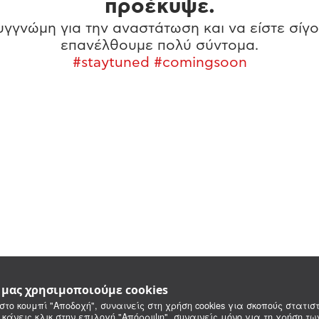
προέκυψε.
γγνώμη για την αναστάτωση και να είστε σίγο
επανέλθουμε πολύ σύντομα.
#staytuned #comingsoon
e μας χρησιμοποιούμε cookies
στο κουμπί "Αποδοχή", συναινείς στη χρήση cookies για σκοπούς στατιστ
 κάνεις κλικ στην επιλογή "Απόρριψη", συναινείς μόνο για τη χρήση τ