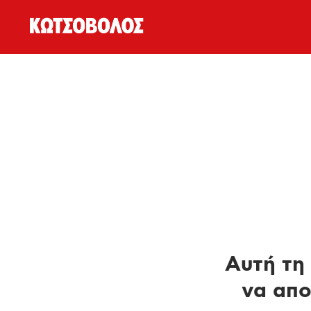
Αυτή τη 
να απο