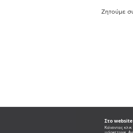
Ζητούμε συ
Στο websit
Κάνοντας κλικ 
μάρκετινγκ. Αν