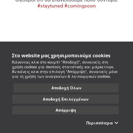
#staytuned #comingsoon
Στο website μας χρησιμοποιούμε cookies
Κάνοντας κλικ στο κουμπί "Αποδοχή", συναινείς στη
χρήση cookies για σκοπούς στατιστικής και μάρκετινγκ.
Αν κάνεις κλικ στην επιλογή "Απόρριψη", συναινείς μόνο
για τη χρήση των αναγκαίων & λειτουργικών cookies.
Αποδοχή Όλων
Αποδοχή Επιλεγμένων
Απόρριψη
Περισσότερα