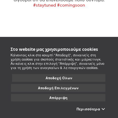
#staytuned #comingsoon
Στο website μας χρησιμοποιούμε cookies
Κάνοντας κλικ στο κουμπί "Αποδοχή", συναινείς στη
χρήση cookies για σκοπούς στατιστικής και μάρκετινγκ.
Αν κάνεις κλικ στην επιλογή "Απόρριψη", συναινείς μόνο
για τη χρήση των αναγκαίων & λειτουργικών cookies.
Αποδοχή Όλων
Αποδοχή Επιλεγμένων
Απόρριψη
Περισσότερα