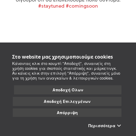
#staytuned #comingsoon
Στο website μας χρησιμοποιούμε cookies
Κάνοντας κλικ στο κουμπί "Αποδοχή", συναινείς στη
χρήση cookies για σκοπούς στατιστικής και μάρκετινγκ.
Αν κάνεις κλικ στην επιλογή "Απόρριψη", συναινείς μόνο
για τη χρήση των αναγκαίων & λειτουργικών cookies.
Αποδοχή Όλων
Αποδοχή Επιλεγμένων
Απόρριψη
Περισσότερα