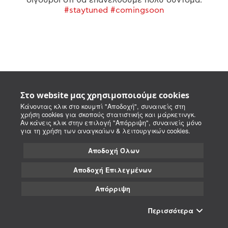
#staytuned #comingsoon
Στο website μας χρησιμοποιούμε cookies
Κάνοντας κλικ στο κουμπί "Αποδοχή", συναινείς στη
χρήση cookies για σκοπούς στατιστικής και μάρκετινγκ.
Αν κάνεις κλικ στην επιλογή "Απόρριψη", συναινείς μόνο
για τη χρήση των αναγκαίων & λειτουργικών cookies.
Αποδοχή Όλων
Αποδοχή Επιλεγμένων
Απόρριψη
Περισσότερα