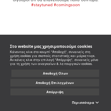
#staytuned #comingsoon
Στο website μας χρησιμοποιούμε cookies
Κάνοντας κλικ στο κουμπί "Αποδοχή", συναινείς στη
χρήση cookies για σκοπούς στατιστικής και μάρκετινγκ.
Αν κάνεις κλικ στην επιλογή "Απόρριψη", συναινείς μόνο
για τη χρήση των αναγκαίων & λειτουργικών cookies.
Αποδοχή Όλων
Αποδοχή Επιλεγμένων
Απόρριψη
Περισσότερα