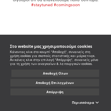
#staytuned #comingsoon
Στο website μας χρησιμοποιούμε cookies
Κάνοντας κλικ στο κουμπί "Αποδοχή", συναινείς στη
χρήση cookies για σκοπούς στατιστικής και μάρκετινγκ.
Αν κάνεις κλικ στην επιλογή "Απόρριψη", συναινείς μόνο
για τη χρήση των αναγκαίων & λειτουργικών cookies.
Αποδοχή Όλων
Αποδοχή Επιλεγμένων
Απόρριψη
Περισσότερα