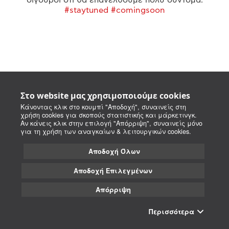
#staytuned #comingsoon
Στο website μας χρησιμοποιούμε cookies
Κάνοντας κλικ στο κουμπί "Αποδοχή", συναινείς στη
χρήση cookies για σκοπούς στατιστικής και μάρκετινγκ.
Αν κάνεις κλικ στην επιλογή "Απόρριψη", συναινείς μόνο
για τη χρήση των αναγκαίων & λειτουργικών cookies.
Αποδοχή Όλων
Αποδοχή Επιλεγμένων
Απόρριψη
Περισσότερα