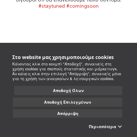
#staytuned #comingsoon
Στο website μας χρησιμοποιούμε cookies
Κάνοντας κλικ στο κουμπί "Αποδοχή", συναινείς στη
χρήση cookies για σκοπούς στατιστικής και μάρκετινγκ.
Αν κάνεις κλικ στην επιλογή "Απόρριψη", συναινείς μόνο
για τη χρήση των αναγκαίων & λειτουργικών cookies.
Αποδοχή Όλων
Αποδοχή Επιλεγμένων
Απόρριψη
Περισσότερα