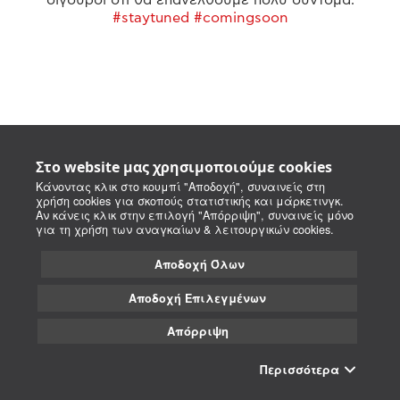
#staytuned #comingsoon
Στο website μας χρησιμοποιούμε cookies
Κάνοντας κλικ στο κουμπί "Αποδοχή", συναινείς στη
χρήση cookies για σκοπούς στατιστικής και μάρκετινγκ.
Αν κάνεις κλικ στην επιλογή "Απόρριψη", συναινείς μόνο
για τη χρήση των αναγκαίων & λειτουργικών cookies.
Αποδοχή Όλων
Αποδοχή Επιλεγμένων
Απόρριψη
Περισσότερα