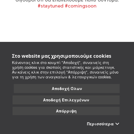
#staytuned #comingsoon
Στο website μας χρησιμοποιούμε cookies
Κάνοντας κλικ στο κουμπί "Αποδοχή", συναινείς στη
χρήση cookies για σκοπούς στατιστικής και μάρκετινγκ.
Αν κάνεις κλικ στην επιλογή "Απόρριψη", συναινείς μόνο
για τη χρήση των αναγκαίων & λειτουργικών cookies.
Αποδοχή Όλων
Αποδοχή Επιλεγμένων
Απόρριψη
Περισσότερα