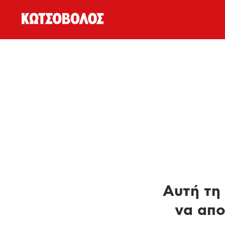
Αυτή τη 
να απο