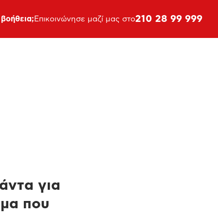
210 28 99 999
 βοήθεια;
Επικοινώνησε μαζί μας στο
πάντα για
ημα που