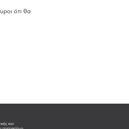
υροι ότι θα
ικής και
ων αναγκαίων