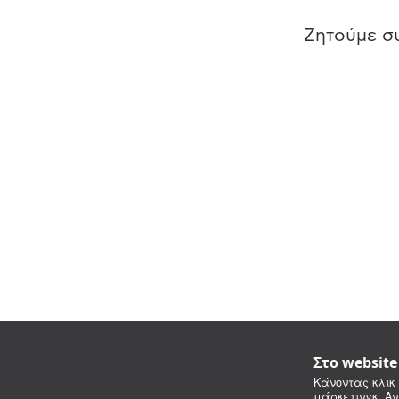
Ζητούμε συ
Στο websit
Κάνοντας κλικ 
μάρκετινγκ. Αν