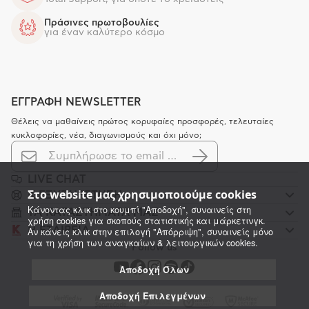
Πράσινες πρωτοβουλίες
για έναν καλύτερο κόσμο
ΕΓΓΡΑΦΗ NEWSLETTER
Θέλεις να μαθαίνεις πρώτος κορυφαίες προσφορές, τελευταίες
κυκλοφορίες, νέα, διαγωνισμούς και όχι μόνο;
LIVE CHAT
Στο website μας χρησιμοποιούμε cookies
K ΕΞΥΠΗΡΕΤΗΣΗ
Κάνοντας κλικ στο κουμπί "Αποδοχή", συναινείς στη
ΤΑ ΚΑΤΑΣΤΗΜΑΤΑ ΜΑΣ
χρήση cookies για σκοπούς στατιστικής και μάρκετινγκ.
Η ΕΤΑΙΡΕΙΑ
Αν κάνεις κλικ στην επιλογή "Απόρριψη", συναινείς μόνο
για τη χρήση των αναγκαίων & λειτουργικών cookies.
Follow us
Αποδοχή Όλων
Αποδοχή Επιλεγμένων