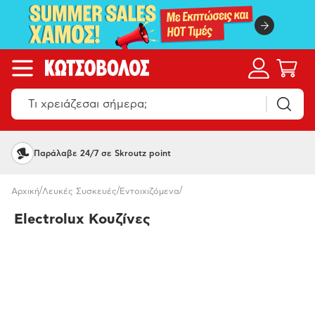
Παράλαβε 24/7 σε Skroutz point
/
/
/
Αρχική
Λευκές Συσκευές
Εντοιχιζόμενα
Electrolux Κουζίνες