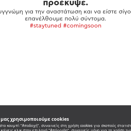
προέκυψε.
γγνώμη για την αναστάτωση και να είστε σίγο
επανέλθουμε πολύ σύντομα.
#staytuned #comingsoon
e μας χρησιμοποιούμε cookies
στο κουμπί "Αποδοχή", συναινείς στη χρήση cookies για σκοπούς στατιστ
 κάνεις κλικ στην επιλογή "Απόρριψη", συναινείς μόνο για τη χρήση τ