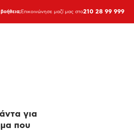
210 28 99 999
 βοήθεια;
Επικοινώνησε μαζί μας στο
πάντα για
ημα που