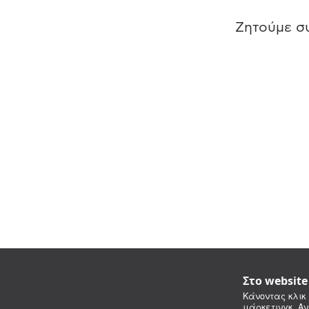
Ζητούμε συ
Στο websit
Κάνοντας κλικ 
μάρκετινγκ. Αν