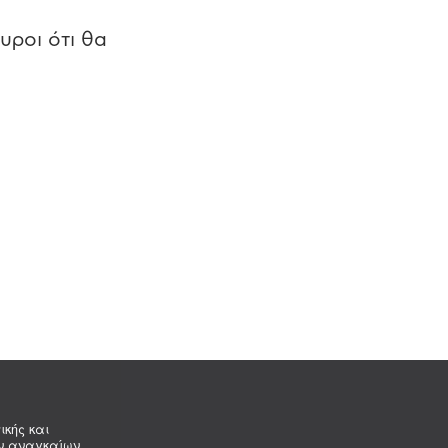
υροι ότι θα
ικής και
ων αναγκαίων