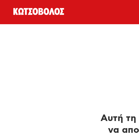
Αυτή τη 
να απο