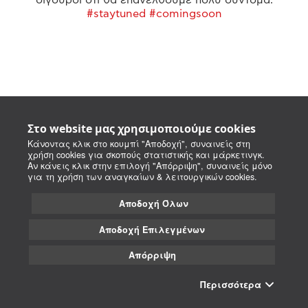
#staytuned #comingsoon
Στο website μας χρησιμοποιούμε cookies
Κάνοντας κλικ στο κουμπί "Αποδοχή", συναινείς στη
χρήση cookies για σκοπούς στατιστικής και μάρκετινγκ.
Αν κάνεις κλικ στην επιλογή "Απόρριψη", συναινείς μόνο
για τη χρήση των αναγκαίων & λειτουργικών cookies.
Αποδοχή Όλων
Αποδοχή Επιλεγμένων
Απόρριψη
Περισσότερα