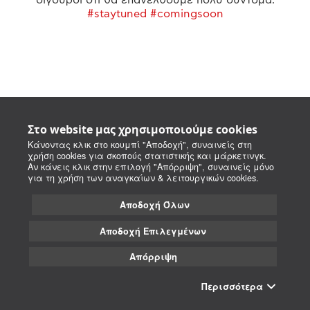
#staytuned #comingsoon
Στο website μας χρησιμοποιούμε cookies
Κάνοντας κλικ στο κουμπί "Αποδοχή", συναινείς στη
χρήση cookies για σκοπούς στατιστικής και μάρκετινγκ.
Αν κάνεις κλικ στην επιλογή "Απόρριψη", συναινείς μόνο
για τη χρήση των αναγκαίων & λειτουργικών cookies.
Αποδοχή Όλων
Αποδοχή Επιλεγμένων
Απόρριψη
Περισσότερα