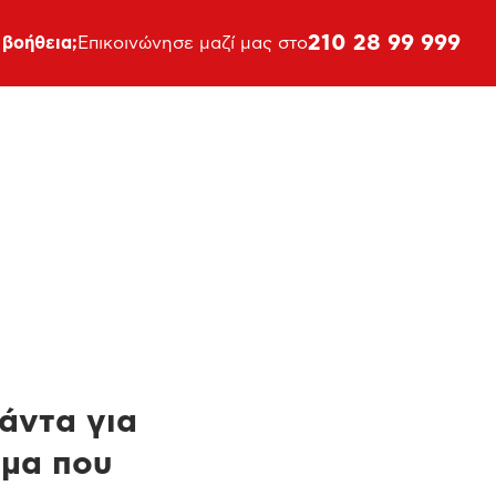
210 28 99 999
 βοήθεια;
Επικοινώνησε μαζί μας στο
πάντα για
ημα που