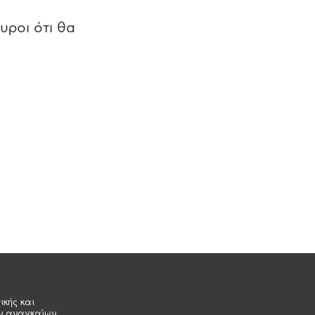
υροι ότι θα
ικής και
ων αναγκαίων