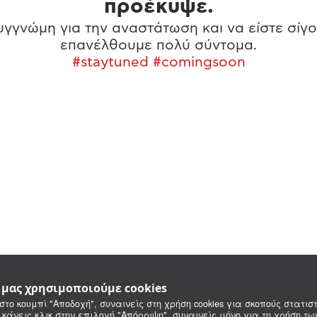
προέκυψε.
γγνώμη για την αναστάτωση και να είστε σίγο
επανέλθουμε πολύ σύντομα.
#staytuned #comingsoon
e μας χρησιμοποιούμε cookies
στο κουμπί "Αποδοχή", συναινείς στη χρήση cookies για σκοπούς στατιστ
 κάνεις κλικ στην επιλογή "Απόρριψη", συναινείς μόνο για τη χρήση τ