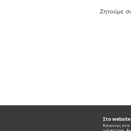
Ζητούμε συ
Στο websit
Κάνοντας κλικ 
μάρκετινγκ. Αν