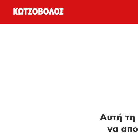
Αυτή τη 
να απο