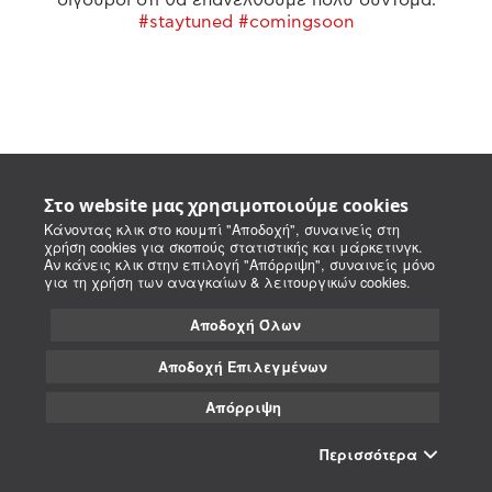
#staytuned #comingsoon
Στο website μας χρησιμοποιούμε cookies
Κάνοντας κλικ στο κουμπί "Αποδοχή", συναινείς στη
χρήση cookies για σκοπούς στατιστικής και μάρκετινγκ.
Αν κάνεις κλικ στην επιλογή "Απόρριψη", συναινείς μόνο
για τη χρήση των αναγκαίων & λειτουργικών cookies.
Αποδοχή Όλων
Αποδοχή Επιλεγμένων
Απόρριψη
Περισσότερα