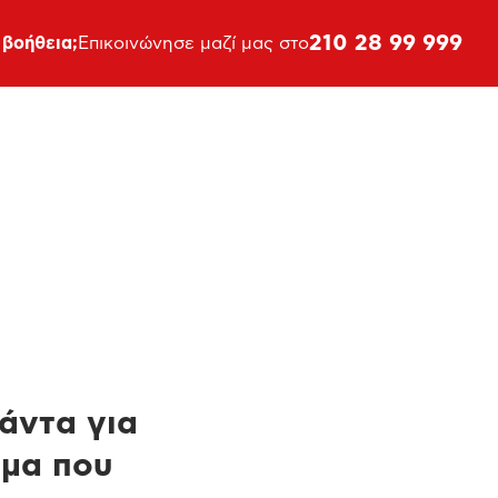
210 28 99 999
 βοήθεια;
Επικοινώνησε μαζί μας στο
πάντα για
ημα που