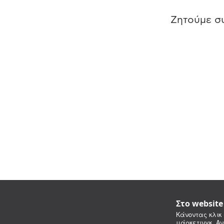
Ζητούμε συ
Στο websit
Κάνοντας κλικ 
μάρκετινγκ. Αν