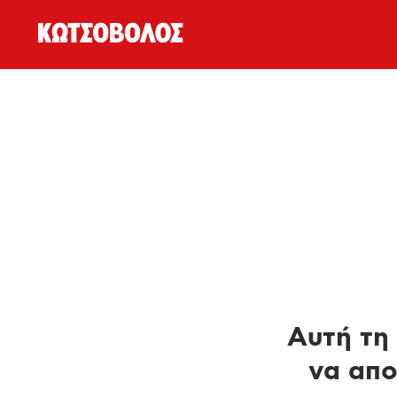
Αυτή τη 
να απο