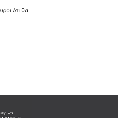
υροι ότι θα
ικής και
ων αναγκαίων