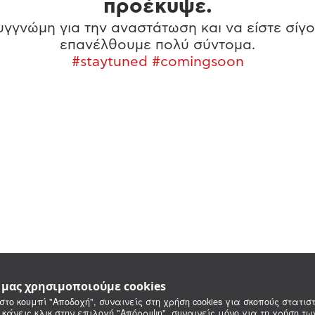
προέκυψε.
γγνώμη για την αναστάτωση και να είστε σίγο
επανέλθουμε πολύ σύντομα.
#staytuned #comingsoon
e μας χρησιμοποιούμε cookies
στο κουμπί "Αποδοχή", συναινείς στη χρήση cookies για σκοπούς στατιστ
 κάνεις κλικ στην επιλογή "Απόρριψη", συναινείς μόνο για τη χρήση τ