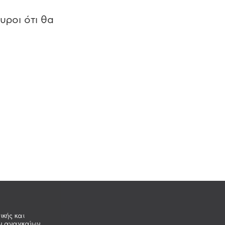
υροι ότι θα
ικής και
ων αναγκαίων