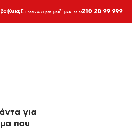
210 28 99 999
 βοήθεια;
Επικοινώνησε μαζί μας στο
πάντα για
ημα που