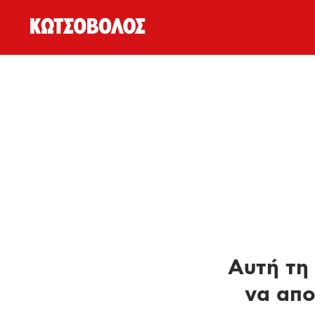
Αυτή τη 
να απο