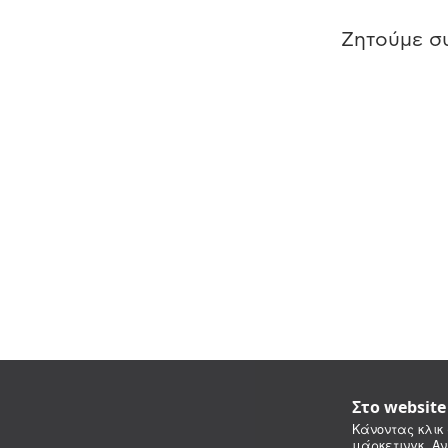
Ζητούμε συ
Στο websit
Κάνοντας κλικ 
μάρκετινγκ. Αν