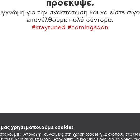
προέκυψε.
γγνώμη για την αναστάτωση και να είστε σίγο
επανέλθουμε πολύ σύντομα.
#staytuned #comingsoon
e μας χρησιμοποιούμε cookies
στο κουμπί "Αποδοχή", συναινείς στη χρήση cookies για σκοπούς στατιστ
 κάνεις κλικ στην επιλογή "Απόρριψη", συναινείς μόνο για τη χρήση τ