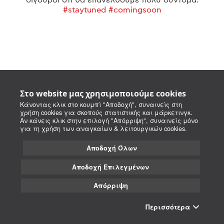
#staytuned #comingsoon
Στο website μας χρησιμοποιούμε cookies
Κάνοντας κλικ στο κουμπί "Αποδοχή", συναινείς στη
χρήση cookies για σκοπούς στατιστικής και μάρκετινγκ.
Αν κάνεις κλικ στην επιλογή "Απόρριψη", συναινείς μόνο
για τη χρήση των αναγκαίων & λειτουργικών cookies.
Αποδοχή Όλων
Αποδοχή Επιλεγμένων
Απόρριψη
Περισσότερα