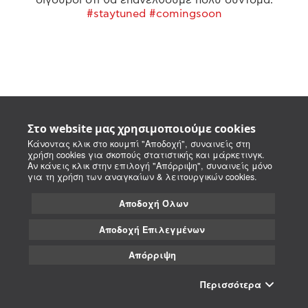
#staytuned #comingsoon
Στο website μας χρησιμοποιούμε cookies
Κάνοντας κλικ στο κουμπί "Αποδοχή", συναινείς στη
χρήση cookies για σκοπούς στατιστικής και μάρκετινγκ.
Αν κάνεις κλικ στην επιλογή "Απόρριψη", συναινείς μόνο
για τη χρήση των αναγκαίων & λειτουργικών cookies.
Αποδοχή Όλων
Αποδοχή Επιλεγμένων
Απόρριψη
Περισσότερα