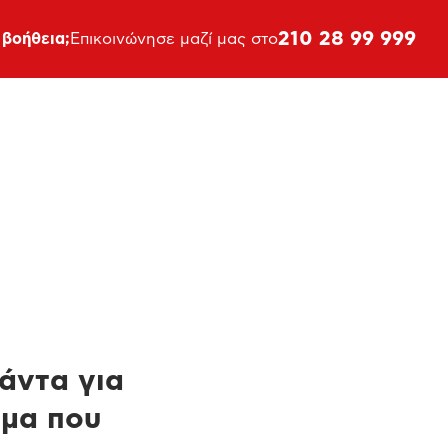
210 28 99 999
 βοήθεια;
Επικοινώνησε μαζί μας στο
πάντα για
ημα που