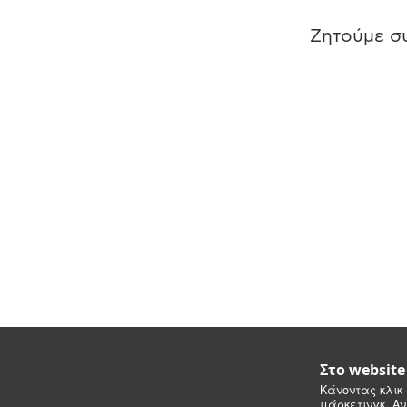
Ζητούμε συ
Στο websit
Κάνοντας κλικ 
μάρκετινγκ. Αν