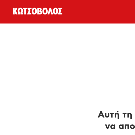
Αυτή τη 
να απο