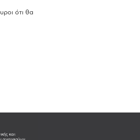
υροι ότι θα
ικής και
ων αναγκαίων