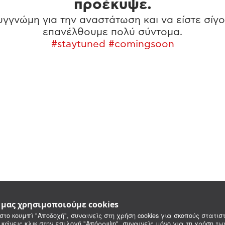
προέκυψε.
γγνώμη για την αναστάτωση και να είστε σίγο
επανέλθουμε πολύ σύντομα.
#staytuned #comingsoon
e μας χρησιμοποιούμε cookies
στο κουμπί "Αποδοχή", συναινείς στη χρήση cookies για σκοπούς στατιστ
 κάνεις κλικ στην επιλογή "Απόρριψη", συναινείς μόνο για τη χρήση τ