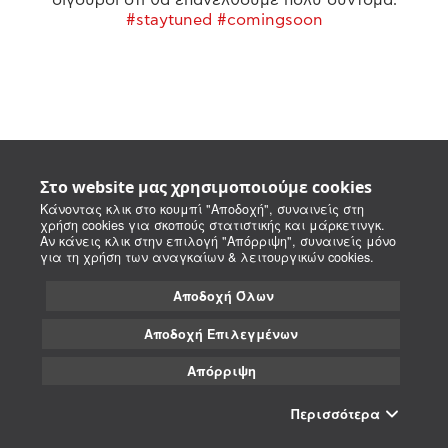
#staytuned #comingsoon
Στο website μας χρησιμοποιούμε cookies
Κάνοντας κλικ στο κουμπί "Αποδοχή", συναινείς στη
χρήση cookies για σκοπούς στατιστικής και μάρκετινγκ.
Αν κάνεις κλικ στην επιλογή "Απόρριψη", συναινείς μόνο
για τη χρήση των αναγκαίων & λειτουργικών cookies.
Αποδοχή Όλων
Αποδοχή Επιλεγμένων
Απόρριψη
Περισσότερα