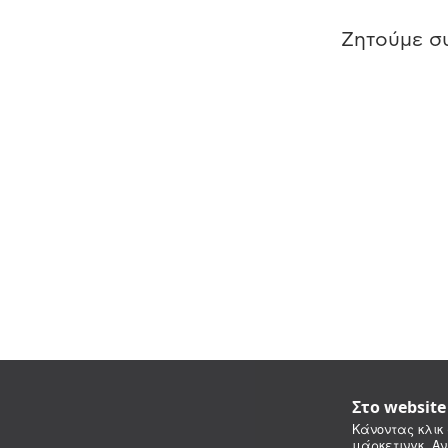
Ζητούμε συ
Στο websit
Κάνοντας κλικ 
μάρκετινγκ. Αν