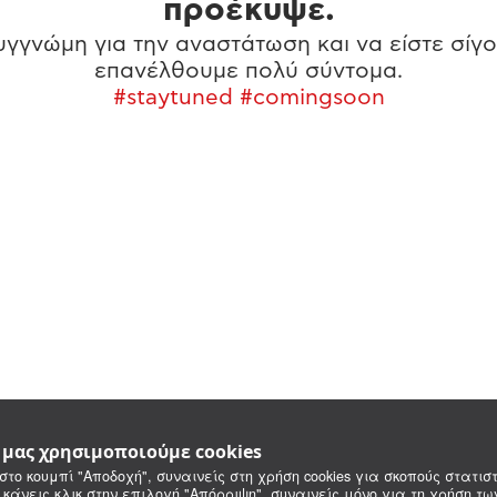
προέκυψε.
γγνώμη για την αναστάτωση και να είστε σίγο
επανέλθουμε πολύ σύντομα.
#staytuned #comingsoon
e μας χρησιμοποιούμε cookies
στο κουμπί "Αποδοχή", συναινείς στη χρήση cookies για σκοπούς στατιστ
 κάνεις κλικ στην επιλογή "Απόρριψη", συναινείς μόνο για τη χρήση τ