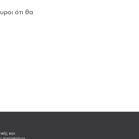
υροι ότι θα
ικής και
ων αναγκαίων