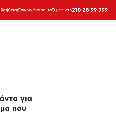
210 28 99 999
 βοήθεια;
Επικοινώνησε μαζί μας στο
πάντα για
ημα που