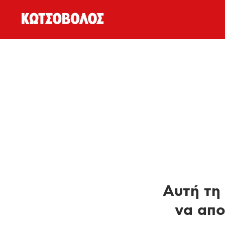
Αυτή τη 
να απο