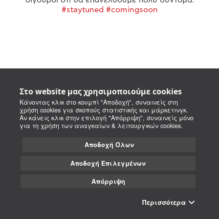
#staytuned #comingsoon
Στο website μας χρησιμοποιούμε cookies
Κάνοντας κλικ στο κουμπί "Αποδοχή", συναινείς στη
χρήση cookies για σκοπούς στατιστικής και μάρκετινγκ.
Αν κάνεις κλικ στην επιλογή "Απόρριψη", συναινείς μόνο
για τη χρήση των αναγκαίων & λειτουργικών cookies.
Αποδοχή Όλων
Αποδοχή Επιλεγμένων
Απόρριψη
Περισσότερα