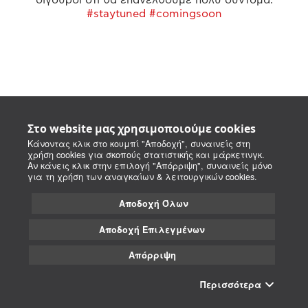
#staytuned #comingsoon
Στο website μας χρησιμοποιούμε cookies
Κάνοντας κλικ στο κουμπί "Αποδοχή", συναινείς στη
χρήση cookies για σκοπούς στατιστικής και μάρκετινγκ.
Αν κάνεις κλικ στην επιλογή "Απόρριψη", συναινείς μόνο
για τη χρήση των αναγκαίων & λειτουργικών cookies.
Αποδοχή Όλων
Αποδοχή Επιλεγμένων
Απόρριψη
Περισσότερα