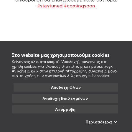
#staytuned #comingsoon
Στο website μας χρησιμοποιούμε cookies
Κάνοντας κλικ στο κουμπί "Αποδοχή", συναινείς στη
χρήση cookies για σκοπούς στατιστικής και μάρκετινγκ.
Αν κάνεις κλικ στην επιλογή "Απόρριψη", συναινείς μόνο
για τη χρήση των αναγκαίων & λειτουργικών cookies.
Αποδοχή Όλων
Αποδοχή Επιλεγμένων
Απόρριψη
Περισσότερα