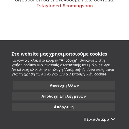
#staytuned #comingsoon
Στο website μας χρησιμοποιούμε cookies
Κάνοντας κλικ στο κουμπί "Αποδοχή", συναινείς στη
χρήση cookies για σκοπούς στατιστικής και μάρκετινγκ.
Αν κάνεις κλικ στην επιλογή "Απόρριψη", συναινείς μόνο
για τη χρήση των αναγκαίων & λειτουργικών cookies.
Αποδοχή Όλων
Αποδοχή Επιλεγμένων
Απόρριψη
Περισσότερα