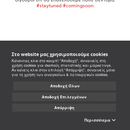
#staytuned #comingsoon
Στο website μας χρησιμοποιούμε cookies
Κάνοντας κλικ στο κουμπί "Αποδοχή", συναινείς στη
χρήση cookies για σκοπούς στατιστικής και μάρκετινγκ.
Αν κάνεις κλικ στην επιλογή "Απόρριψη", συναινείς μόνο
για τη χρήση των αναγκαίων & λειτουργικών cookies.
Αποδοχή Όλων
Αποδοχή Επιλεγμένων
Απόρριψη
Περισσότερα