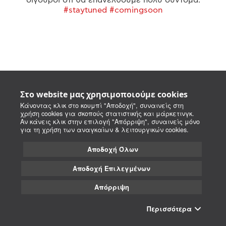
#staytuned #comingsoon
Στο website μας χρησιμοποιούμε cookies
Κάνοντας κλικ στο κουμπί "Αποδοχή", συναινείς στη
χρήση cookies για σκοπούς στατιστικής και μάρκετινγκ.
Αν κάνεις κλικ στην επιλογή "Απόρριψη", συναινείς μόνο
για τη χρήση των αναγκαίων & λειτουργικών cookies.
Αποδοχή Όλων
Αποδοχή Επιλεγμένων
Απόρριψη
Περισσότερα