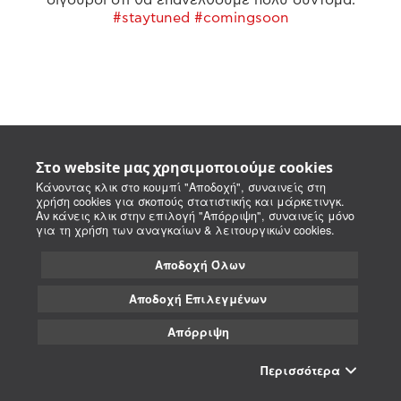
#staytuned #comingsoon
Στο website μας χρησιμοποιούμε cookies
Κάνοντας κλικ στο κουμπί "Αποδοχή", συναινείς στη
χρήση cookies για σκοπούς στατιστικής και μάρκετινγκ.
Αν κάνεις κλικ στην επιλογή "Απόρριψη", συναινείς μόνο
για τη χρήση των αναγκαίων & λειτουργικών cookies.
Αποδοχή Όλων
Αποδοχή Επιλεγμένων
Απόρριψη
Περισσότερα