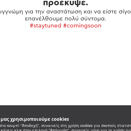
προέκυψε.
γγνώμη για την αναστάτωση και να είστε σίγο
επανέλθουμε πολύ σύντομα.
#staytuned #comingsoon
e μας χρησιμοποιούμε cookies
στο κουμπί "Αποδοχή", συναινείς στη χρήση cookies για σκοπούς στατιστ
 κάνεις κλικ στην επιλογή "Απόρριψη", συναινείς μόνο για τη χρήση τ