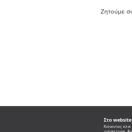
Ζητούμε συ
Στο websit
Κάνοντας κλικ 
μάρκετινγκ. Αν