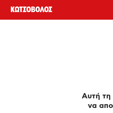
Αυτή τη 
να απο