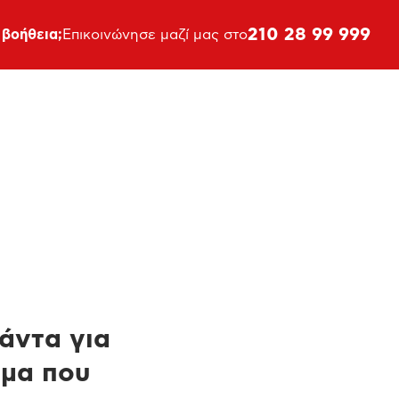
210 28 99 999
 βοήθεια;
Επικοινώνησε μαζί μας στο
πάντα για
ημα που