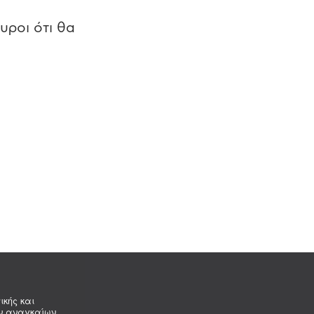
υροι ότι θα
ικής και
ων αναγκαίων