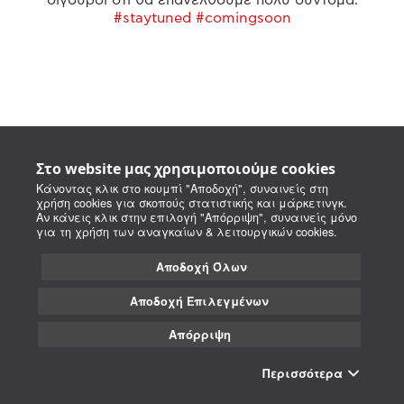
#staytuned #comingsoon
Στο website μας χρησιμοποιούμε cookies
Κάνοντας κλικ στο κουμπί "Αποδοχή", συναινείς στη
χρήση cookies για σκοπούς στατιστικής και μάρκετινγκ.
Αν κάνεις κλικ στην επιλογή "Απόρριψη", συναινείς μόνο
για τη χρήση των αναγκαίων & λειτουργικών cookies.
Αποδοχή Όλων
Αποδοχή Επιλεγμένων
Απόρριψη
Περισσότερα