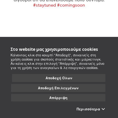
#staytuned #comingsoon
Στο website μας χρησιμοποιούμε cookies
Κάνοντας κλικ στο κουμπί "Αποδοχή", συναινείς στη
χρήση cookies για σκοπούς στατιστικής και μάρκετινγκ.
Αν κάνεις κλικ στην επιλογή "Απόρριψη", συναινείς μόνο
για τη χρήση των αναγκαίων & λειτουργικών cookies.
Αποδοχή Όλων
Αποδοχή Επιλεγμένων
Απόρριψη
Περισσότερα