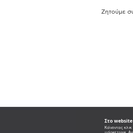
Ζητούμε συ
Στο websit
Κάνοντας κλικ 
μάρκετινγκ. Αν