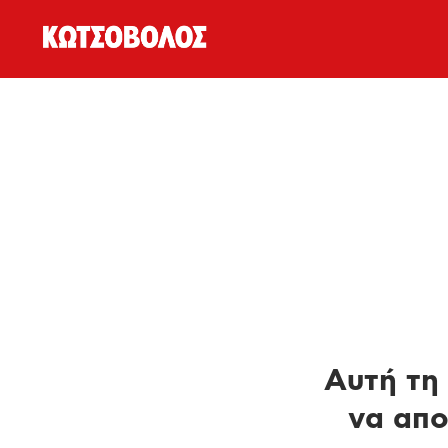
Αυτή τη 
να απο