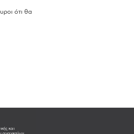
υροι ότι θα
ικής και
ων αναγκαίων