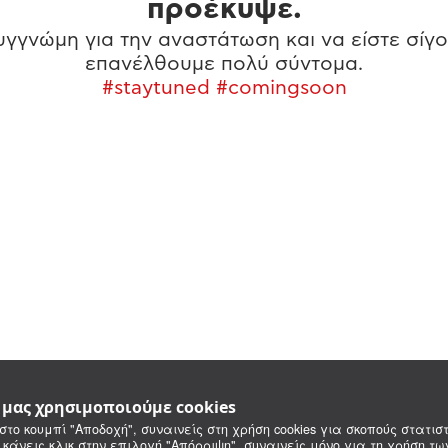
προέκυψε.
γγνώμη για την αναστάτωση και να είστε σίγο
επανέλθουμε πολύ σύντομα.
#staytuned #comingsoon
e μας χρησιμοποιούμε cookies
στο κουμπί "Αποδοχή", συναινείς στη χρήση cookies για σκοπούς στατιστ
 κάνεις κλικ στην επιλογή "Απόρριψη", συναινείς μόνο για τη χρήση τ