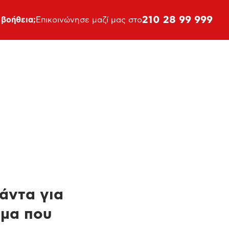
210 28 99 999
 βοήθεια;
Επικοινώνησε μαζί μας στο
πάντα για
ημα που