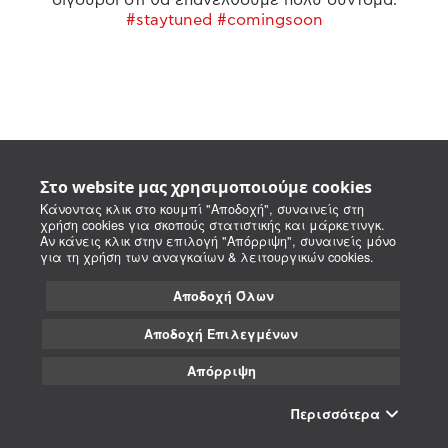
#staytuned #comingsoon
Στο website μας χρησιμοποιούμε cookies
Κάνοντας κλικ στο κουμπί "Αποδοχή", συναινείς στη
χρήση cookies για σκοπούς στατιστικής και μάρκετινγκ.
Αν κάνεις κλικ στην επιλογή "Απόρριψη", συναινείς μόνο
για τη χρήση των αναγκαίων & λειτουργικών cookies.
Αποδοχή Όλων
Αποδοχή Επιλεγμένων
Απόρριψη
Περισσότερα