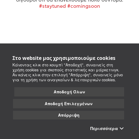
#staytuned #comingsoon
Στο website μας χρησιμοποιούμε cookies
Κάνοντας κλικ στο κουμπί "Αποδοχή", συναινείς στη
χρήση cookies για σκοπούς στατιστικής και μάρκετινγκ.
Αν κάνεις κλικ στην επιλογή "Απόρριψη", συναινείς μόνο
για τη χρήση των αναγκαίων & λειτουργικών cookies.
Αποδοχή Όλων
Αποδοχή Επιλεγμένων
Απόρριψη
Περισσότερα