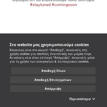
#staytuned #comingsoon
Στο website μας χρησιμοποιούμε cookies
Κάνοντας κλικ στο κουμπί "Αποδοχή", συναινείς στη
χρήση cookies για σκοπούς στατιστικής και μάρκετινγκ.
Αν κάνεις κλικ στην επιλογή "Απόρριψη", συναινείς μόνο
για τη χρήση των αναγκαίων & λειτουργικών cookies.
Αποδοχή Όλων
Αποδοχή Επιλεγμένων
Απόρριψη
Περισσότερα