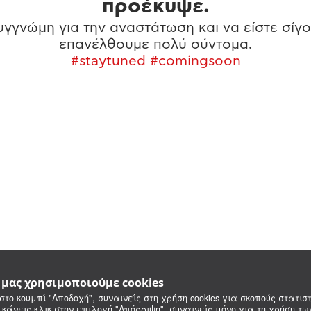
προέκυψε.
γγνώμη για την αναστάτωση και να είστε σίγο
επανέλθουμε πολύ σύντομα.
#staytuned #comingsoon
e μας χρησιμοποιούμε cookies
στο κουμπί "Αποδοχή", συναινείς στη χρήση cookies για σκοπούς στατιστ
 κάνεις κλικ στην επιλογή "Απόρριψη", συναινείς μόνο για τη χρήση τ