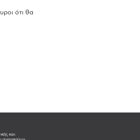
υροι ότι θα
ικής και
ων αναγκαίων