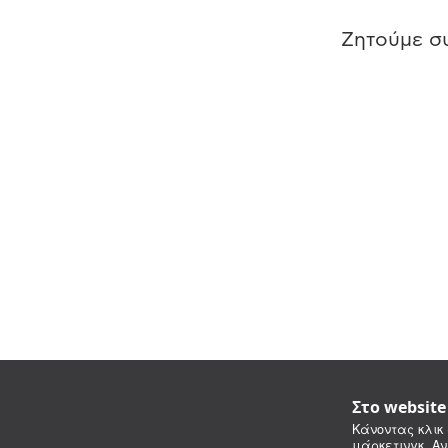
Ζητούμε συ
Στο websit
Κάνοντας κλικ 
μάρκετινγκ. Αν