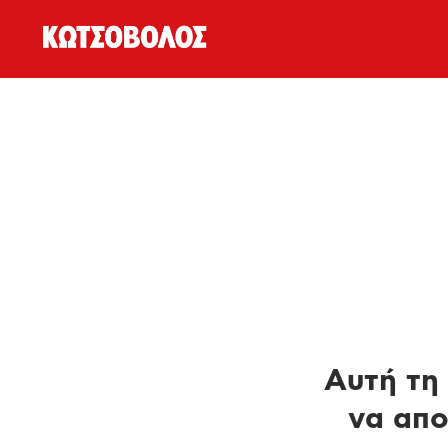
Αυτή τη 
να απο