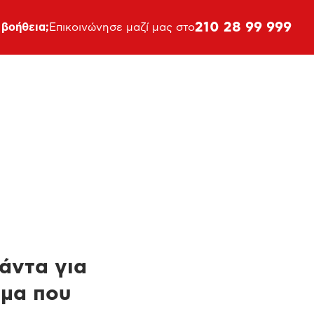
210 28 99 999
 βοήθεια;
Επικοινώνησε μαζί μας στο
πάντα για
ημα που