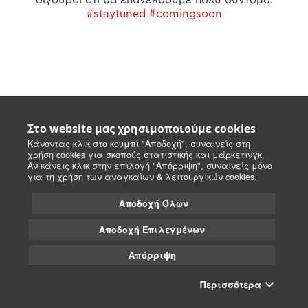
#staytuned #comingsoon
Στο website μας χρησιμοποιούμε cookies
Κάνοντας κλικ στο κουμπί "Αποδοχή", συναινείς στη
χρήση cookies για σκοπούς στατιστικής και μάρκετινγκ.
Αν κάνεις κλικ στην επιλογή "Απόρριψη", συναινείς μόνο
για τη χρήση των αναγκαίων & λειτουργικών cookies.
Αποδοχή Όλων
Αποδοχή Επιλεγμένων
Απόρριψη
Περισσότερα