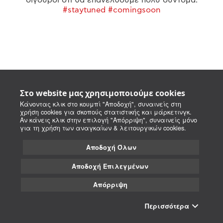
#staytuned #comingsoon
Στο website μας χρησιμοποιούμε cookies
Κάνοντας κλικ στο κουμπί "Αποδοχή", συναινείς στη
χρήση cookies για σκοπούς στατιστικής και μάρκετινγκ.
Αν κάνεις κλικ στην επιλογή "Απόρριψη", συναινείς μόνο
για τη χρήση των αναγκαίων & λειτουργικών cookies.
Αποδοχή Όλων
Αποδοχή Επιλεγμένων
Απόρριψη
Περισσότερα