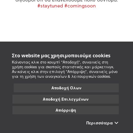
#staytuned #comingsoon
Στο website μας χρησιμοποιούμε cookies
Κάνοντας κλικ στο κουμπί "Αποδοχή", συναινείς στη
χρήση cookies για σκοπούς στατιστικής και μάρκετινγκ.
Αν κάνεις κλικ στην επιλογή "Απόρριψη", συναινείς μόνο
για τη χρήση των αναγκαίων & λειτουργικών cookies.
Αποδοχή Όλων
Αποδοχή Επιλεγμένων
Απόρριψη
Περισσότερα